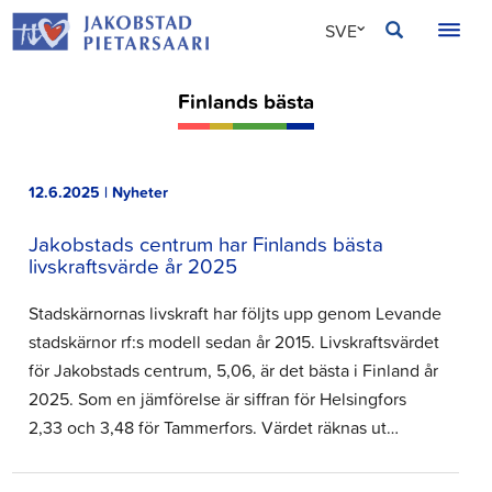
Hoppa
JAKOBSTAD
SVE
till
innehållet
FIN
Finlands bästa
ENG
12.6.2025 | Nyheter
Jakobstads centrum har Finlands bästa
livskraftsvärde år 2025
Stadskärnornas livskraft har följts upp genom Levande
stadskärnor rf:s modell sedan år 2015. Livskraftsvärdet
för Jakobstads centrum, 5,06, är det bästa i Finland år
2025. Som en jämförelse är siffran för Helsingfors
2,33 och 3,48 för Tammerfors. Värdet räknas ut…