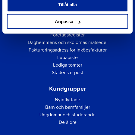
Tillåt alla
Anpassa
Snabblänkar
Företagsregister
Daghemmens och skolornas matsedel
Faktureringsadress för inköpsfakturor
Lupapiste
Lediga tomter
Stadens e-post
Kundgrupper
Nyinflyttade
Barn och barnfamiljer
Ungdomar och studerande
De äldre