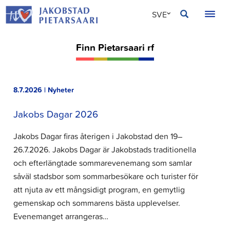
Hoppa
JAKOBSTAD
SVE
till
innehållet
FIN
Finn Pietarsaari rf
ENG
8.7.2026 | Nyheter
Jakobs Dagar 2026
Jakobs Dagar firas återigen i Jakobstad den 19–
26.7.2026. Jakobs Dagar är Jakobstads traditionella
och efterlängtade sommarevenemang som samlar
såväl stadsbor som sommarbesökare och turister för
att njuta av ett mångsidigt program, en gemytlig
gemenskap och sommarens bästa upplevelser.
Evenemanget arrangeras…