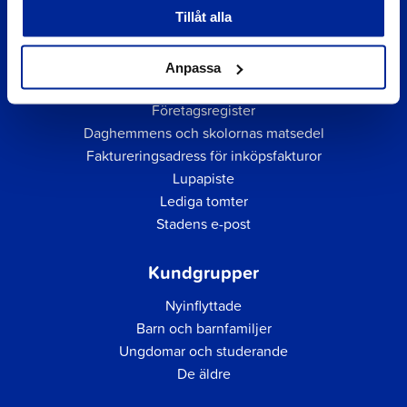
Tillåt alla
Anpassa
Snabblänkar
Företagsregister
Daghemmens och skolornas matsedel
Faktureringsadress för inköpsfakturor
Lupapiste
Lediga tomter
Stadens e-post
Kundgrupper
Nyinflyttade
Barn och barnfamiljer
Ungdomar och studerande
De äldre