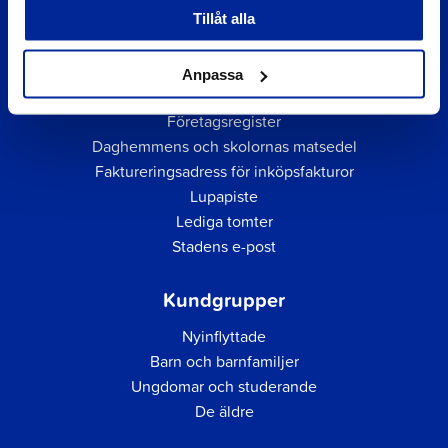
Tillåt alla
Anpassa
Snabblänkar
Företagsregister
Daghemmens och skolornas matsedel
Faktureringsadress för inköpsfakturor
Lupapiste
Lediga tomter
Stadens e-post
Kundgrupper
Nyinflyttade
Barn och barnfamiljer
Ungdomar och studerande
De äldre