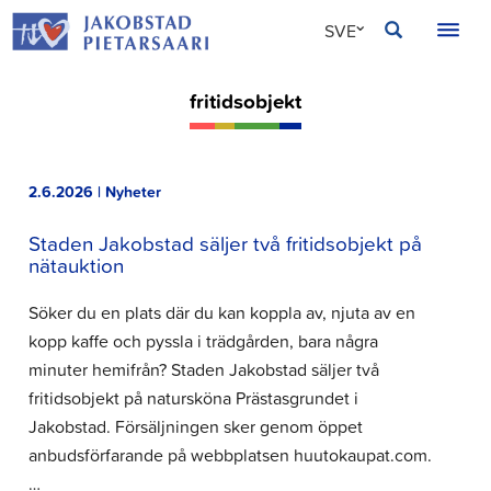
Hoppa
JAKOBSTAD
SVE
till
innehållet
FIN
fritidsobjekt
ENG
2.6.2026 | Nyheter
Staden Jakobstad säljer två fritidsobjekt på
nätauktion
Söker du en plats där du kan koppla av, njuta av en
kopp kaffe och pyssla i trädgården, bara några
minuter hemifrån? Staden Jakobstad säljer två
fritidsobjekt på natursköna Prästasgrundet i
Jakobstad. Försäljningen sker genom öppet
anbudsförfarande på webbplatsen huutokaupat.com.
…