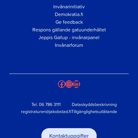
Invånarinitiativ
Demokratia.fi
Ge feedback
Respons gällande gatuunderhållet
Jeppis Gallup - invånarpanel
Invånarforum
Facebook
Instagram
LinkedIn
Tel.
06 786 3111
Dataskyddsbeskrivning
registraturen@jakobstad.fi
Tillgänglighetsutlåtande
Kontaktuppgifter