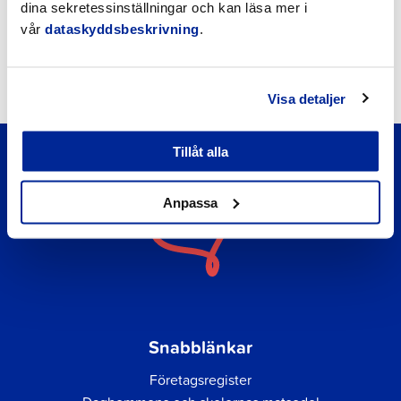
dina sekretessinställningar och kan läsa mer i
vår
dataskyddsbeskrivning
.
Kungörelser
Okategoriserade
Visa detaljer
Tillåt alla
Anpassa
Snabblänkar
Företagsregister