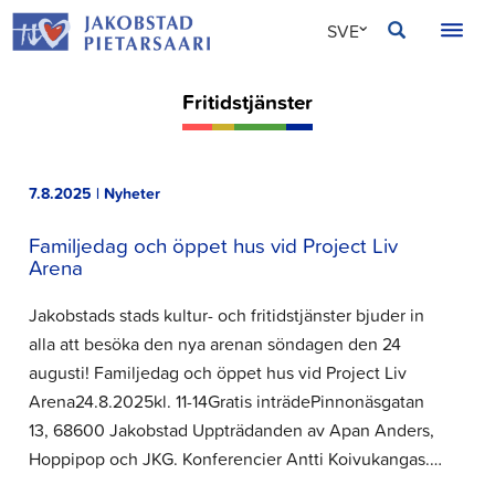
Hoppa
JAKOBSTAD
SVE
till
innehållet
FIN
Fritidstjänster
ENG
7.8.2025 | Nyheter
Familjedag och öppet hus vid Project Liv
Arena
Jakobstads stads kultur- och fritidstjänster bjuder in
alla att besöka den nya arenan söndagen den 24
augusti! Familjedag och öppet hus vid Project Liv
Arena24.8.2025kl. 11-14Gratis inträdePinnonäsgatan
13, 68600 Jakobstad Uppträdanden av Apan Anders,
Hoppipop och JKG. Konferencier Antti Koivukangas.…