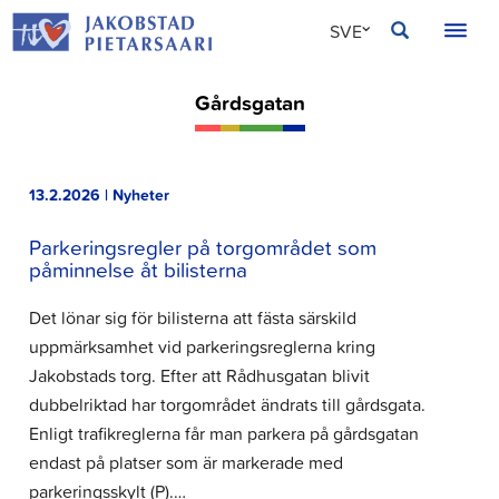
Hoppa
JAKOBSTAD
SVE
till
innehållet
FIN
Gårdsgatan
ENG
13.2.2026 | Nyheter
Parkeringsregler på torgområdet som
påminnelse åt bilisterna
Det lönar sig för bilisterna att fästa särskild
uppmärksamhet vid parkeringsreglerna kring
Jakobstads torg. Efter att Rådhusgatan blivit
dubbelriktad har torgområdet ändrats till gårdsgata.
Enligt trafikreglerna får man parkera på gårdsgatan
endast på platser som är markerade med
parkeringsskylt (P).…