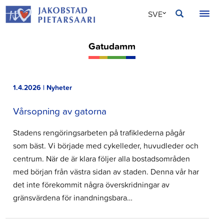
Hoppa
JAKOBSTAD
SVE
till
innehållet
FIN
Gatudamm
ENG
1.4.2026 | Nyheter
Vårsopning av gatorna
Stadens rengöringsarbeten på trafiklederna pågår
som bäst. Vi började med cykelleder, huvudleder och
centrum. När de är klara följer alla bostadsområden
med början från västra sidan av staden. Denna vår har
det inte förekommit några överskridningar av
gränsvärdena för inandningsbara…