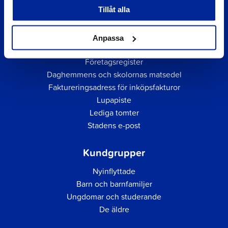
Tillåt alla
Anpassa
Snabblänkar
Företagsregister
Daghemmens och skolornas matsedel
Faktureringsadress för inköpsfakturor
Lupapiste
Lediga tomter
Stadens e-post
Kundgrupper
Nyinflyttade
Barn och barnfamiljer
Ungdomar och studerande
De äldre