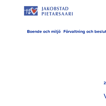
Hoppa
JAKOBS
till
innehållet
Boende och miljö
Förvaltning och beslu
2