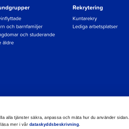
undgrupper
Rekrytering
inflyttade
Kuntarekry
rn och barnfamiljer
Lediga arbetsplatser
gdomar och studerande
 äldre
Tel.
06 786 3111
Dataskyddsbeskrivning
Kontak
registraturen@jakobstad.fi
Tillgänglighetsutlåtande
hålla alla tjänster säkra, anpassa och mäta hur du använder sidan.
 läsa mer i vår
dataskyddsbeskrivning
.