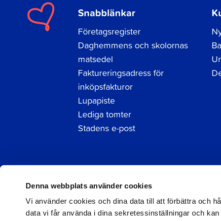
Snabblänkar
K
Företagsregister
Ny
Daghemmens och skolornas
Ba
matsedel
Un
Faktureringsadress för
De
inköpsfakturor
Lupapiste
Lediga tomter
Stadens e-post
Facebook
Instagram
LinkedIn
Denna webbplats använder cookies
Vi använder cookies och dina data till att förbättra och 
data vi får använda i dina sekretessinställningar och kan