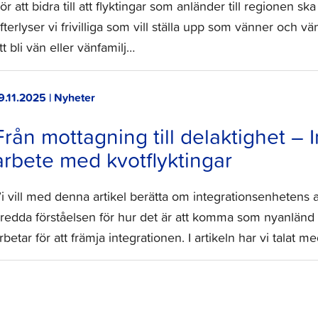
ör att bidra till att flyktingar som anländer till regionen sk
fterlyser vi frivilliga som vill ställa upp som vänner och vä
tt bli vän eller vänfamilj…
9.11.2025 | Nyheter
Från mottagning till delaktighet –
arbete med kvotflyktingar
i vill med denna artikel berätta om integrationsenhetens a
redda förståelsen för hur det är att komma som nyanländ 
rbetar för att främja integrationen. I artikeln har vi talat m