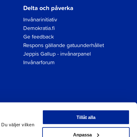
Delta och påverka
Invånarinitiativ
Demokratia.fi
Ge feedback
Respons gällande gatuunderhållet
Jeppis Gallup - invånarpanel
Invånarforum
Tillåt alla
tuppgifter
 Du väljer vilken
Anpassa