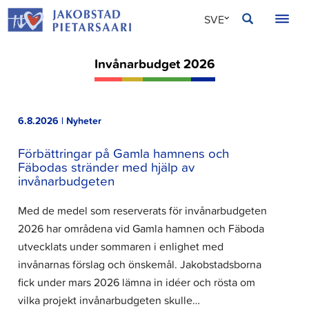
Hoppa
JAKOBSTAD
SVE
till
innehållet
FIN
Invånarbudget 2026
ENG
6.8.2026 | Nyheter
Förbättringar på Gamla hamnens och
Fäbodas stränder med hjälp av
invånarbudgeten
Med de medel som reserverats för invånarbudgeten
2026 har områdena vid Gamla hamnen och Fäboda
utvecklats under sommaren i enlighet med
invånarnas förslag och önskemål. Jakobstadsborna
fick under mars 2026 lämna in idéer och rösta om
vilka projekt invånarbudgeten skulle…