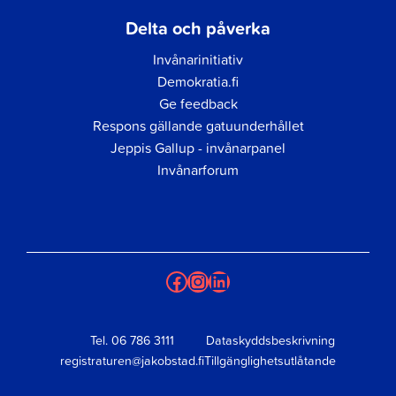
Delta och påverka
Invånarinitiativ
Demokratia.fi
Ge feedback
Respons gällande gatuunderhållet
Jeppis Gallup - invånarpanel
Invånarforum
Facebook
Instagram
LinkedIn
Tel.
06 786 3111
Dataskyddsbeskrivning
registraturen@jakobstad.fi
Tillgänglighetsutlåtande