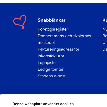
Snabblänkar
K
Företagsregister
Ny
Daghemmens och skolornas
Ba
matsedel
Un
Faktureringsadress för
De
inköpsfakturor
Lupapiste
Lediga tomter
Stadens e-post
Facebook
Instagram
LinkedIn
Denna webbplats använder cookies