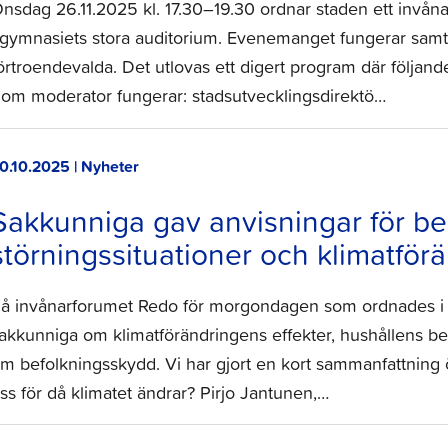
nsdag 26.11.2025 kl. 17.30–19.30 ordnar staden ett invån
 gymnasiets stora auditorium. Evenemanget fungerar samti
örtroendevalda. Det utlovas ett digert program där följand
om moderator fungerar: stadsutvecklingsdirektö…
0.10.2025 | Nyheter
Sakkunniga gav anvisningar för be
störningssituationer och klimatför
å invånarforumet Redo för morgondagen som ordnades i 
akkunniga om klimatförändringens effekter, hushållens be
m befolkningsskydd. Vi har gjort en kort sammanfattning 
ss för då klimatet ändrar? Pirjo Jantunen,…