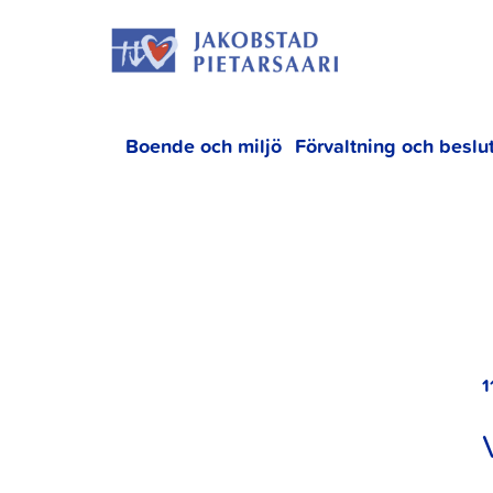
Hoppa
JAKOBS
till
innehållet
Boende och miljö
Förvaltning och beslu
1