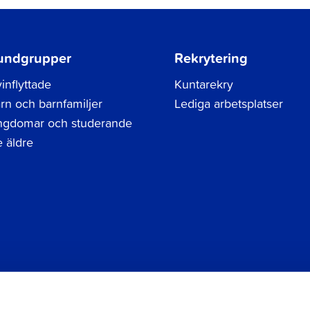
undgrupper
Rekrytering
inflyttade
Kuntarekry
rn och barnfamiljer
Lediga arbetsplatser
gdomar och studerande
 äldre
Tel.
06 786 3111
Dataskyddsbeskrivning