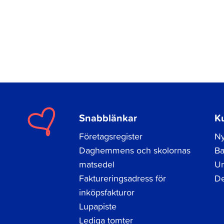
Snabblänkar
K
Företagsregister
Ny
Daghemmens och skolornas
Ba
matsedel
Un
Faktureringsadress för
De
inköpsfakturor
Lupapiste
Lediga tomter