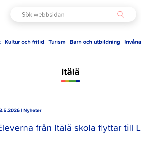
TAD
t
Kultur och fritid
Turism
Barn och utbildning
Invåna
Itälä
8.5.2026 | Nyheter
Eleverna från Itälä skola flyttar til