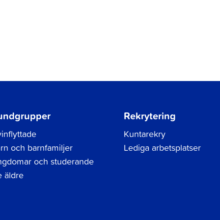
undgrupper
Rekrytering
inflyttade
Kuntarekry
rn och barnfamiljer
Lediga arbetsplatser
gdomar och studerande
 äldre