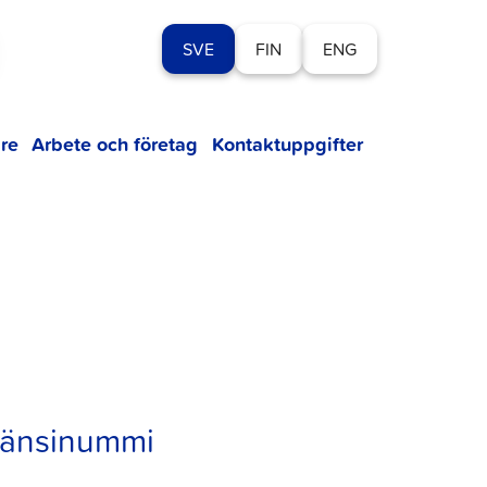
SVE
FIN
ENG
re
Arbete och företag
Kontaktuppgifter
l Länsinummi