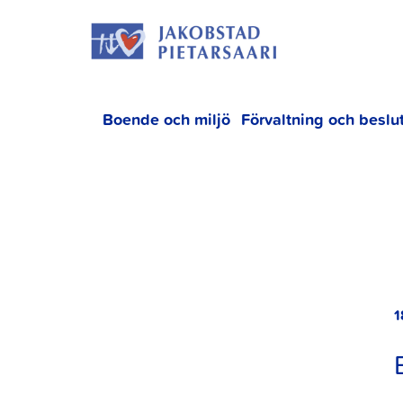
Hoppa
JAKOBS
till
innehållet
Boende och miljö
Förvaltning och beslu
1