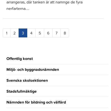
arrangeras, där tanken är att namnge de fyra
nerfarterna.…
(current)
1
2
3
4
5
6
7
8
Offentlig konst
Miljö- och byggnadsnämnden
Svenska skolsektionen
Stadsfullmäktige
Nämnden för bildning och välfärd