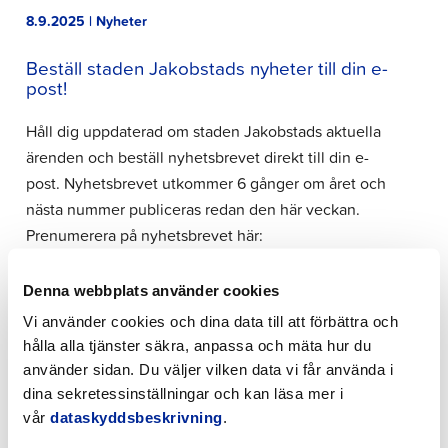
8.9.2025 | Nyheter
Beställ staden Jakobstads nyheter till din e-
post!
Håll dig uppdaterad om staden Jakobstads aktuella
ärenden och beställ nyhetsbrevet direkt till din e-
post. Nyhetsbrevet utkommer 6 gånger om året och
nästa nummer publiceras redan den här veckan.
Prenumerera på nyhetsbrevet här:
https://nyhetsbrev.jakobstad.fi/ De tidigare numren
kan läsas på…
Denna webbplats använder cookies
Vi använder cookies och dina data till att förbättra och
hålla alla tjänster säkra, anpassa och mäta hur du
5.9.2025 | Nyheter
använder sidan. Du väljer vilken data vi får använda i
dina sekretessinställningar och kan läsa mer i
Jakobstad förstärker sina invånares
beredskap
vår
dataskyddsbeskrivning
.