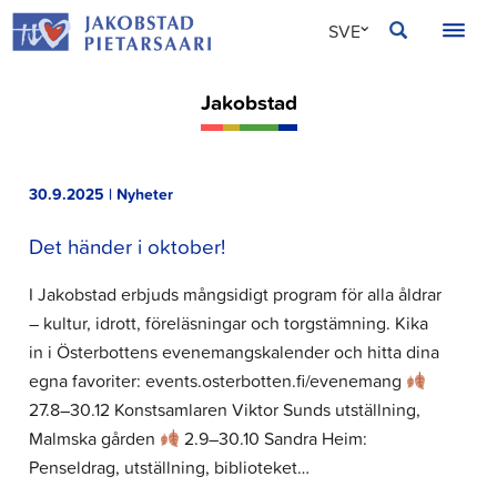
Hoppa
JAKOBSTAD
SVE
till
innehållet
FIN
Jakobstad
ENG
30.9.2025 | Nyheter
Det händer i oktober!
I Jakobstad erbjuds mångsidigt program för alla åldrar
– kultur, idrott, föreläsningar och torgstämning. Kika
in i Österbottens evenemangskalender och hitta dina
egna favoriter: events.osterbotten.fi/evenemang
27.8–30.12 Konstsamlaren Viktor Sunds utställning,
Malmska gården
2.9–30.10 Sandra Heim:
Penseldrag, utställning, biblioteket…