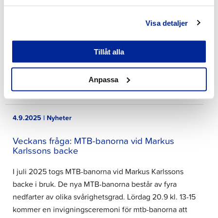
Anpassning till klimatförändringen, betydelsen av
reservförråd och att förbereda sig för
Visa detaljer
undantagssituationer lyfts aktivt fram i Jakobstad i
höst. Lördagen den 25 oktober 2025 kl. 9.30–11.30
Tillåt alla
ordnar staden Jakobstad invånarforumet Redo för
morgondagen i bibliotekets läsesal. På forumet
Anpassa
behandlas anpassning…
4.9.2025 | Nyheter
Veckans fråga: MTB-banorna vid Markus
Karlssons backe
I juli 2025 togs MTB-banorna vid Markus Karlssons
backe i bruk. De nya MTB-banorna består av fyra
nedfarter av olika svårighetsgrad. Lördag 20.9 kl. 13-15
kommer en invigningsceremoni för mtb-banorna att