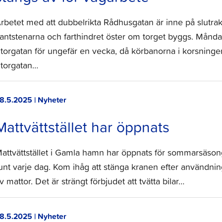
rbetet med att dubbelrikta Rådhusgatan är inne på slutra
antstenarna och farthindret öster om torget byggs. Månd
torgatan för ungefär en vecka, då körbanorna i korsning
torgatan…
8.5.2025 | Nyheter
Mattvättstället har öppnats
attvättstället i Gamla hamn har öppnats för sommarsäson
unt varje dag. Kom ihåg att stänga kranen efter användning. 
v mattor. Det är strängt förbjudet att tvätta bilar…
8.5.2025 | Nyheter