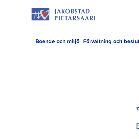
Hoppa
JAKOBS
till
innehållet
Boende och miljö
Förvaltning och beslu
1