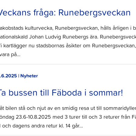
Veckans fråga: Runebergsveckan
akobstads kulturvecka, Runebergsveckan, hålls årligen i bör
ationalskald Johan Ludvig Runebergs ära. Runebergsveckan
i kartlägger nu stadsbornas åsikter om Runebergsveckan,
vara på…
.6.2025 | Nyheter
Ta bussen till Fäboda i sommar!
åt bilen stå och njut av en smidig resa ut till sommaridy
öndag 23.6-10.8.2025 med 3 turer till och 3 returer från F
1 och dagens andra retur kl. 14 går…