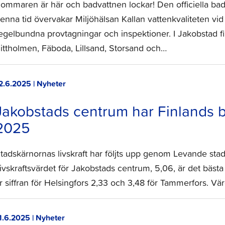
ommaren är här och badvattnen lockar! Den officiella ba
enna tid övervakar Miljöhälsan Kallan vattenkvaliteten 
egelbundna provtagningar och inspektioner. I Jakobstad f
ittholmen, Fäboda, Lillsand, Storsand och…
2.6.2025 | Nyheter
Jakobstads centrum har Finlands bä
2025
tadskärnornas livskraft har följts upp genom Levande stad
ivskraftsvärdet för Jakobstads centrum, 5,06, är det bäst
r siffran för Helsingfors 2,33 och 3,48 för Tammerfors. Vä
1.6.2025 | Nyheter