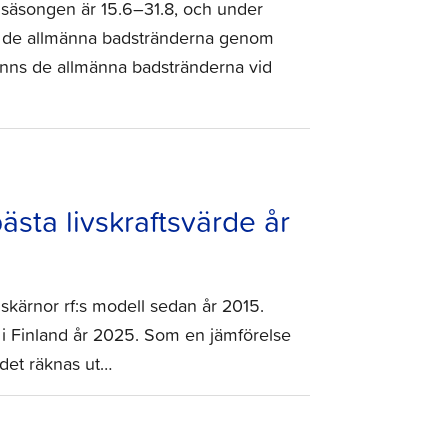
dsäsongen är 15.6–31.8, och under
vid de allmänna badstränderna genom
inns de allmänna badstränderna vid
sta livskraftsvärde år
skärnor rf:s modell sedan år 2015.
a i Finland år 2025. Som en jämförelse
rdet räknas ut…