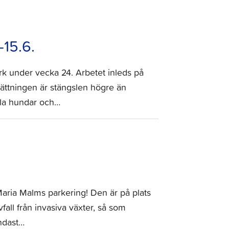
15.6.
rk under vecka 24. Arbetet inleds på
ättningen är stängslen högre än
alla hundar och…
 Maria Malms parkering! Den är på plats
vfall från invasiva växter, så som
ndast…