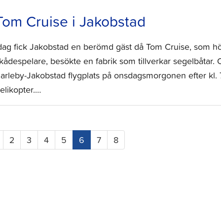
Tom Cruise i Jakobstad
dag fick Jakobstad en berömd gäst då Tom Cruise, som hör
kådespelare, besökte en fabrik som tillverkar segelbåtar. C
arleby-Jakobstad flygplats på onsdagsmorgonen efter kl. 
elikopter.…
(current)
2
3
4
5
6
7
8