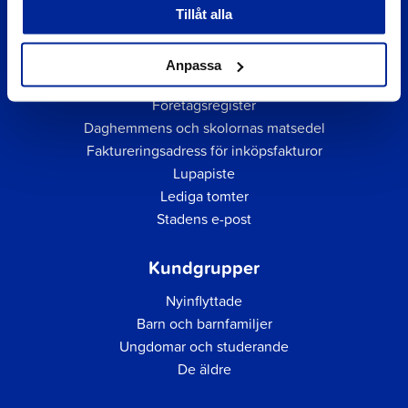
Tillåt alla
Anpassa
Snabblänkar
Företagsregister
Daghemmens och skolornas matsedel
Faktureringsadress för inköpsfakturor
Lupapiste
Lediga tomter
Stadens e-post
Kundgrupper
Nyinflyttade
Barn och barnfamiljer
Ungdomar och studerande
De äldre