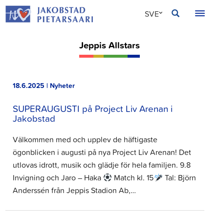
Hoppa
JAKOBSTAD
SVE
till
innehållet
FIN
Jeppis Allstars
ENG
18.6.2025 | Nyheter
SUPERAUGUSTI på Project Liv Arenan i
Jakobstad
Välkommen med och upplev de häftigaste
ögonblicken i augusti på nya Project Liv Arenan! Det
utlovas idrott, musik och glädje för hela familjen. 9.8
Invigning och Jaro – Haka
Match kl. 15
Tal: Björn
Anderssén från Jeppis Stadion Ab,…