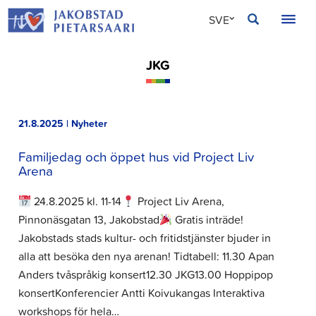
Hoppa
JAKOBSTAD
SVE
till
innehållet
FIN
JKG
ENG
21.8.2025 | Nyheter
Familjedag och öppet hus vid Project Liv
Arena
24.8.2025 kl. 11-14
Project Liv Arena,
Pinnonäsgatan 13, Jakobstad
Gratis inträde!
Jakobstads stads kultur- och fritidstjänster bjuder in
alla att besöka den nya arenan! Tidtabell: 11.30 Apan
Anders tvåspråkig konsert12.30 JKG13.00 Hoppipop
konsertKonferencier Antti Koivukangas Interaktiva
workshops för hela…