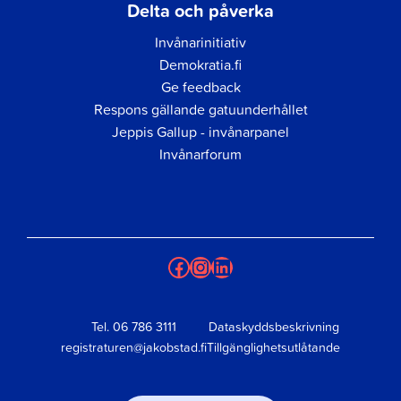
Delta och påverka
Invånarinitiativ
Demokratia.fi
Ge feedback
Respons gällande gatuunderhållet
Jeppis Gallup - invånarpanel
Invånarforum
Facebook
Instagram
LinkedIn
Tel.
06 786 3111
Dataskyddsbeskrivning
registraturen@jakobstad.fi
Tillgänglighetsutlåtande