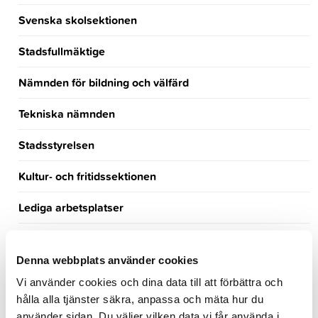
Svenska skolsektionen
Stadsfullmäktige
Nämnden för bildning och välfärd
Tekniska nämnden
Stadsstyrelsen
Kultur- och fritidssektionen
Lediga arbetsplatser
Turism
Denna webbplats använder cookies
Händelsekalender
Vi använder cookies och dina data till att förbättra och
hålla alla tjänster säkra, anpassa och mäta hur du
Möteskalender
använder sidan. Du väljer vilken data vi får använda i