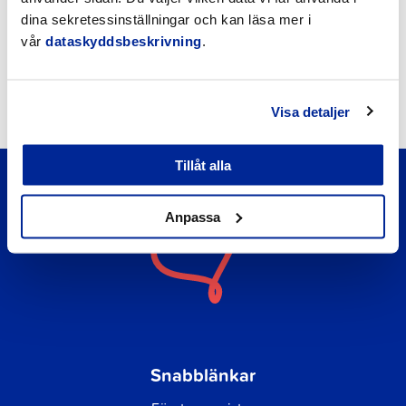
Nyheter
dina sekretessinställningar och kan läsa mer i
vår
dataskyddsbeskrivning
.
Kungörelser
Okategoriserade
Visa detaljer
Tillåt alla
Anpassa
Snabblänkar