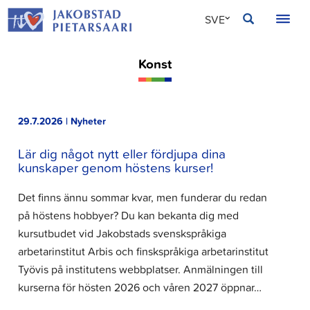
Hoppa
JAKOBSTAD
SVE
till
innehållet
FIN
Konst
ENG
29.7.2026 | Nyheter
Lär dig något nytt eller fördjupa dina
kunskaper genom höstens kurser!
Det finns ännu sommar kvar, men funderar du redan
på höstens hobbyer? Du kan bekanta dig med
kursutbudet vid Jakobstads svenskspråkiga
arbetarinstitut Arbis och finskspråkiga arbetarinstitut
Työvis på institutens webbplatser. Anmälningen till
kurserna för hösten 2026 och våren 2027 öppnar…