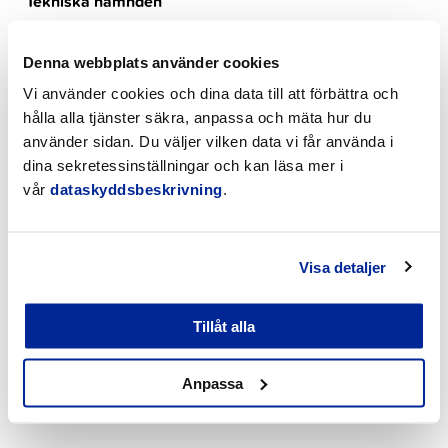
Tekniska nämnden
Stadsstyrelsen
Denna webbplats använder cookies
Kultur- och fritidssektionen
Vi använder cookies och dina data till att förbättra och
hålla alla tjänster säkra, anpassa och mäta hur du
Lediga arbetsplatser
använder sidan. Du väljer vilken data vi får använda i
dina sekretessinställningar och kan läsa mer i
Turism
vår
dataskyddsbeskrivning
.
Händelsekalender
Möteskalender
Visa detaljer
Nyheter
Tillåt alla
Kungörelser
Anpassa
Okategoriserade