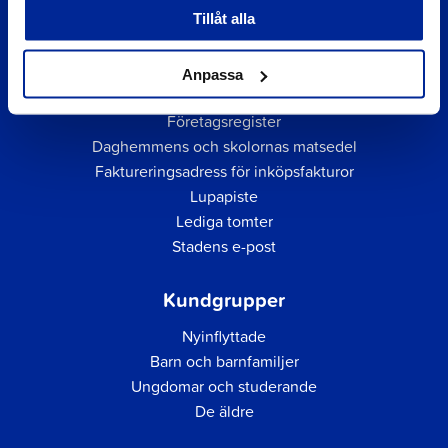
Tillåt alla
Anpassa
Snabblänkar
Företagsregister
Daghemmens och skolornas matsedel
Faktureringsadress för inköpsfakturor
Lupapiste
Lediga tomter
Stadens e-post
Kundgrupper
Nyinflyttade
Barn och barnfamiljer
Ungdomar och studerande
De äldre