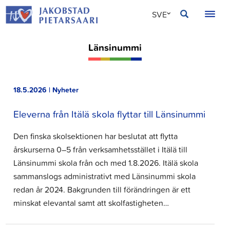
Hoppa
JAKOBSTAD
SVE
till
innehållet
FIN
Länsinummi
ENG
18.5.2026 | Nyheter
Eleverna från Itälä skola flyttar till Länsinummi
Den finska skolsektionen har beslutat att flytta
årskurserna 0–5 från verksamhetsstället i Itälä till
Länsinummi skola från och med 1.8.2026. Itälä skola
sammanslogs administrativt med Länsinummi skola
redan år 2024. Bakgrunden till förändringen är ett
minskat elevantal samt att skolfastigheten…