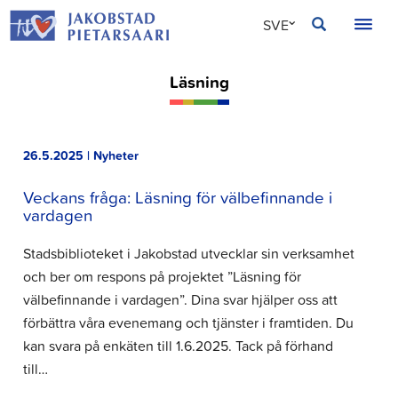
Hoppa
JAKOBSTAD
SVE
till
innehållet
FIN
Läsning
ENG
26.5.2025 | Nyheter
Veckans fråga: Läsning för välbefinnande i
vardagen
Stadsbiblioteket i Jakobstad utvecklar sin verksamhet
och ber om respons på projektet ”Läsning för
välbefinnande i vardagen”. Dina svar hjälper oss att
förbättra våra evenemang och tjänster i framtiden. Du
kan svara på enkäten till 1.6.2025. Tack på förhand
till…