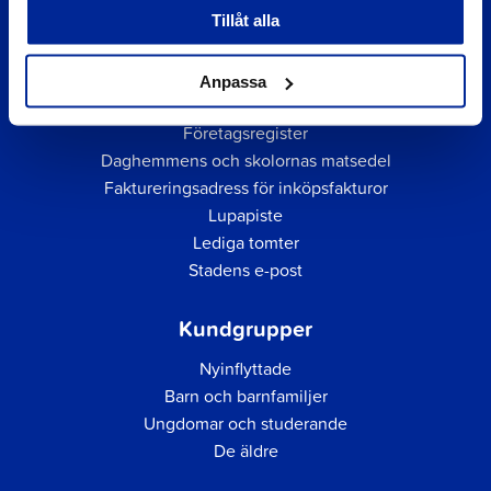
Tillåt alla
Anpassa
Snabblänkar
Företagsregister
Daghemmens och skolornas matsedel
Faktureringsadress för inköpsfakturor
Lupapiste
Lediga tomter
Stadens e-post
Kundgrupper
Nyinflyttade
Barn och barnfamiljer
Ungdomar och studerande
De äldre