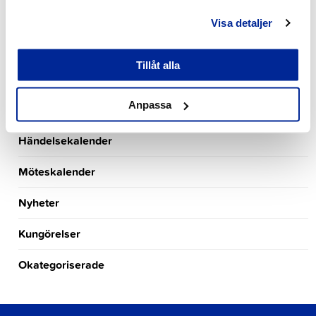
Stadsstyrelsen
Visa detaljer
Kultur- och fritidssektionen
Tillåt alla
Lediga arbetsplatser
Anpassa
Turism
Händelsekalender
Möteskalender
Nyheter
Kungörelser
Okategoriserade