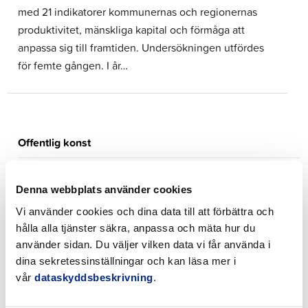
med 21 indikatorer kommunernas och regionernas
produktivitet, mänskliga kapital och förmåga att
anpassa sig till framtiden. Undersökningen utfördes
för femte gången. I år…
Offentlig konst
Miljö- och byggnadsnämnden
Denna webbplats använder cookies
Svenska skolsektionen
Vi använder cookies och dina data till att förbättra och
hålla alla tjänster säkra, anpassa och mäta hur du
Stadsfullmäktige
använder sidan. Du väljer vilken data vi får använda i
dina sekretessinställningar och kan läsa mer i
Nämnden för bildning och välfärd
vår
dataskyddsbeskrivning
.
Tekniska nämnden