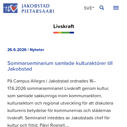
Hoppa
JAKOBSTAD
SVE
till
innehållet
FIN
Livskraft
ENG
26.6.2026 | Nyheter
Sommarseminarium samlade kulturaktörer till
Jakobstad
På Campus Allegro i Jakobstad ordnades 16–
17.6.2026 sommarseminariet Livskraft genom kultur,
som samlade sakkunniga inom kommunsektorn,
kultursektorn och regional utveckling för att diskutera
kulturens betydelse för kommunernas och städernas
livskraft. Seminariet inleddes av Jakobstads chef för
kultur och fritid, Päivi Rosnell.…