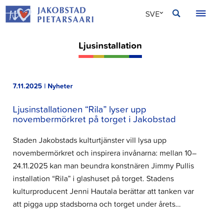
Hoppa
JAKOBSTAD
SVE
till
innehållet
FIN
Ljusinstallation
ENG
7.11.2025 | Nyheter
Ljusinstallationen “Rila” lyser upp
novembermörkret på torget i Jakobstad
Staden Jakobstads kulturtjänster vill lysa upp
novembermörkret och inspirera invånarna: mellan 10–
24.11.2025 kan man beundra konstnären Jimmy Pullis
installation “Rila” i glashuset på torget. Stadens
kulturproducent Jenni Hautala berättar att tanken var
att pigga upp stadsborna och torget under årets…