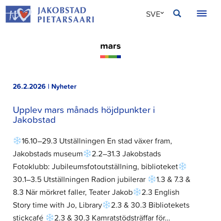
Hoppa
JAKOBSTAD
SVE
till
innehållet
FIN
mars
ENG
26.2.2026 | Nyheter
Upplev mars månads höjdpunkter i
Jakobstad
16.10–29.3 Utställningen En stad växer fram,
Jakobstads museum
2.2–31.3 Jakobstads
Fotoklubb: Jubileumsfotoutställning, biblioteket
30.1–3.5 Utställningen Radion jubilerar
1.3 & 7.3 &
8.3 När mörkret faller, Teater Jakob
2.3 English
Story time with Jo, Library
2.3 & 30.3 Bibliotekets
stickcafé
2.3 & 30.3 Kamratstödsträffar för…