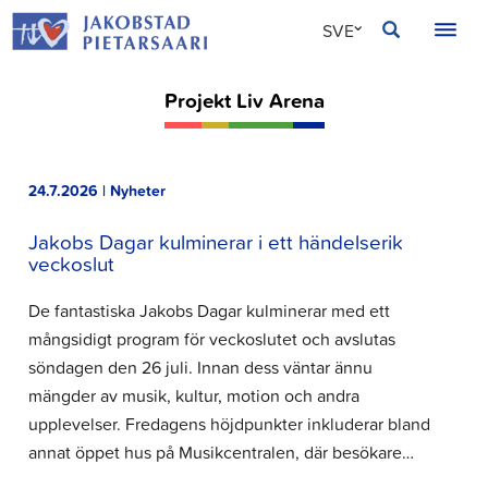
Hoppa
JAKOBSTAD
SVE
till
innehållet
FIN
Projekt Liv Arena
ENG
24.7.2026 | Nyheter
Jakobs Dagar kulminerar i ett händelserik
veckoslut
De fantastiska Jakobs Dagar kulminerar med ett
mångsidigt program för veckoslutet och avslutas
söndagen den 26 juli. Innan dess väntar ännu
mängder av musik, kultur, motion och andra
upplevelser. Fredagens höjdpunkter inkluderar bland
annat öppet hus på Musikcentralen, där besökare…