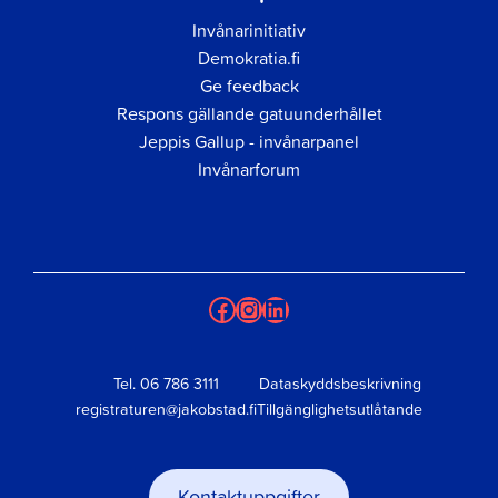
Invånarinitiativ
Demokratia.fi
Ge feedback
Respons gällande gatuunderhållet
Jeppis Gallup - invånarpanel
Invånarforum
Facebook
Instagram
LinkedIn
Tel.
06 786 3111
Dataskyddsbeskrivning
registraturen@jakobstad.fi
Tillgänglighetsutlåtande
Kontaktuppgifter