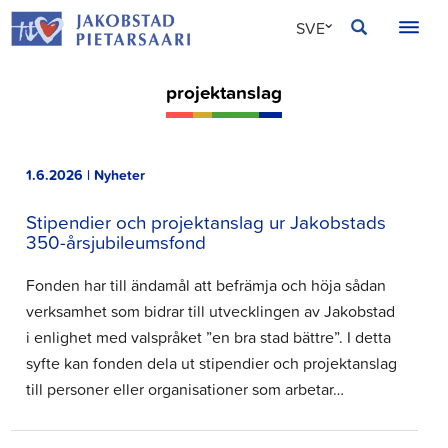
Hoppa
JAKOBSTAD
SVE
till
innehållet
FIN
projektanslag
ENG
1.6.2026 | Nyheter
Stipendier och projektanslag ur Jakobstads
350-årsjubileumsfond
Fonden har till ändamål att befrämja och höja sådan
verksamhet som bidrar till utvecklingen av Jakobstad
i enlighet med valspråket ”en bra stad bättre”. I detta
syfte kan fonden dela ut stipendier och projektanslag
till personer eller organisationer som arbetar…