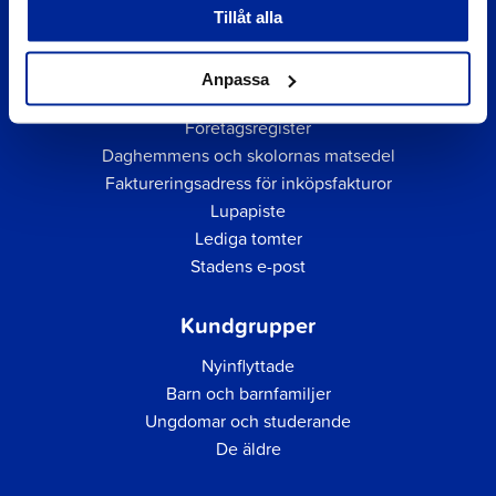
Tillåt alla
Anpassa
Snabblänkar
Företagsregister
Daghemmens och skolornas matsedel
Faktureringsadress för inköpsfakturor
Lupapiste
Lediga tomter
Stadens e-post
Kundgrupper
Nyinflyttade
Barn och barnfamiljer
Ungdomar och studerande
De äldre