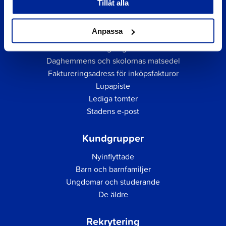
Tillåt alla
Snabblänkar
Anpassa
Företagsregister
Daghemmens och skolornas matsedel
Faktureringsadress för inköpsfakturor
Lupapiste
Lediga tomter
Stadens e-post
Kundgrupper
Nyinflyttade
Barn och barnfamiljer
Ungdomar och studerande
De äldre
Rekrytering