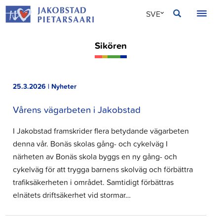
Hoppa
JAKOBSTAD
SVE
till
innehållet
FIN
Sikören
ENG
25.3.2026 | Nyheter
Vårens vägarbeten i Jakobstad
I Jakobstad framskrider flera betydande vägarbeten
denna vår. Bonäs skolas gång- och cykelväg I
närheten av Bonäs skola byggs en ny gång- och
cykelväg för att trygga barnens skolväg och förbättra
trafiksäkerheten i området. Samtidigt förbättras
elnätets driftsäkerhet vid stormar…