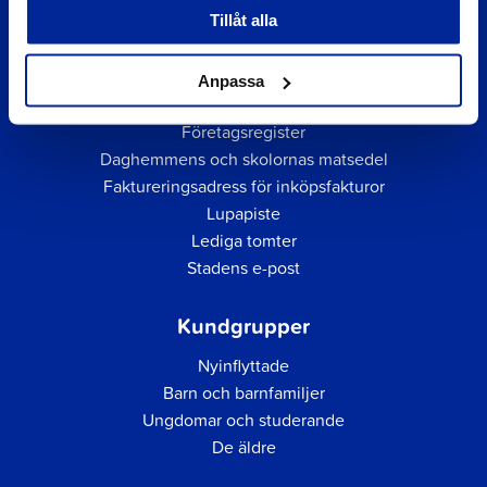
Tillåt alla
Anpassa
Snabblänkar
Företagsregister
Daghemmens och skolornas matsedel
Faktureringsadress för inköpsfakturor
Lupapiste
Lediga tomter
Stadens e-post
Kundgrupper
Nyinflyttade
Barn och barnfamiljer
Ungdomar och studerande
De äldre