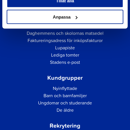
Tillåt alla
Snabblänkar
Anpassa
Företagsregister
Daghemmens och skolornas matsedel
Faktureringsadress för inköpsfakturor
Lupapiste
Lediga tomter
Stadens e-post
Kundgrupper
Nyinflyttade
Barn och barnfamiljer
Ungdomar och studerande
De äldre
Rekrytering