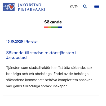
Hoppa
JAKOBSTAD
SVE
till
innehållet
FIN
Sökande
ENG
15.10.2025 | Nyheter
Sökande till stadsdirektörstjänsten i
Jakobstad
Tjänsten som stadsdirektör har fått åtta sökande, sex
behöriga och två obehöriga. Endel av de behöriga
sökandena kommer att behöva komplettera ansökan
vad gäller tillräckliga språkkunskaper.