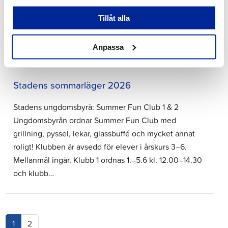
stadens telefonväxel 06 786 3111. Växeln är öppen kl.
Tillåt alla
8.00–15.30.
Anpassa
8.5.2026 | Nyheter
Stadens sommarläger 2026
Stadens ungdomsbyrå: Summer Fun Club 1 & 2
Ungdomsbyrån ordnar Summer Fun Club med
grillning, pyssel, lekar, glassbuffé och mycket annat
roligt! Klubben är avsedd för elever i årskurs 3–6.
Mellanmål ingår. Klubb 1 ordnas 1.–5.6 kl. 12.00–14.30
och klubb…
(current)
1
2