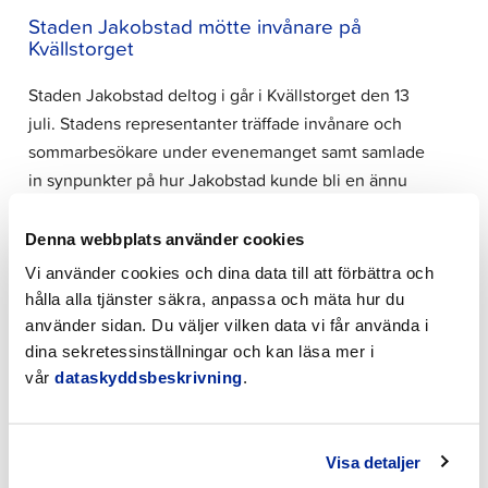
Staden Jakobstad mötte invånare på
Kvällstorget
Staden Jakobstad deltog i går i Kvällstorget den 13
juli. Stadens representanter träffade invånare och
sommarbesökare under evenemanget samt samlade
in synpunkter på hur Jakobstad kunde bli en ännu
trivsammare sommarstad. I diskussionerna lyftes flera
goda utvecklingsidéer fram. Staden fick…
Denna webbplats använder cookies
Vi använder cookies och dina data till att förbättra och
hålla alla tjänster säkra, anpassa och mäta hur du
9.7.2026 | Nyheter
använder sidan. Du väljer vilken data vi får använda i
dina sekretessinställningar och kan läsa mer i
Stadshusets kundbetjäningspunkt sommaren
vår
dataskyddsbeskrivning
.
2026
Stadshusets kundservicepunkt är stängd under juli
månad och betjänar återigen normalt från och med 3
Visa detaljer
augusti 2026. Vid brådskande ärenden, vänligen ring