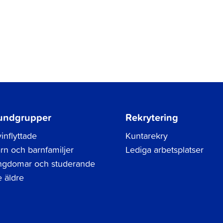
undgrupper
Rekrytering
inflyttade
Kuntarekry
rn och barnfamiljer
Lediga arbetsplatser
gdomar och studerande
 äldre