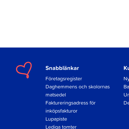
Snabblänkar
K
Företagsregister
Ny
Daghemmens och skolornas
Ba
matsedel
Un
Faktureringsadress för
De
inköpsfakturor
Lupapiste
Lediga tomter