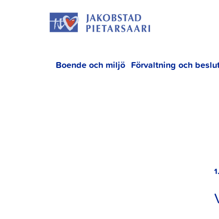
Hoppa
JAKOBS
till
innehållet
Boende och miljö
Förvaltning och beslu
1