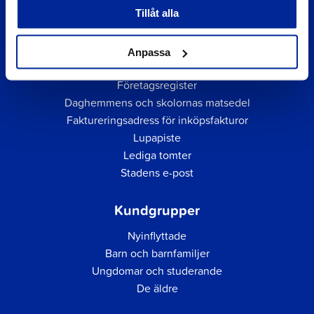
Tillåt alla
Anpassa
Snabblänkar
Företagsregister
Daghemmens och skolornas matsedel
Faktureringsadress för inköpsfakturor
Lupapiste
Lediga tomter
Stadens e-post
Kundgrupper
Nyinflyttade
Barn och barnfamiljer
Ungdomar och studerande
De äldre