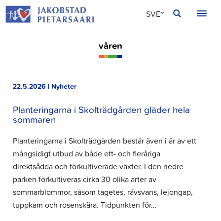
Hoppa
JAKOBSTAD
SVE
till
innehållet
FIN
våren
ENG
22.5.2026 | Nyheter
Planteringarna i Skolträdgården gläder hela
sommaren
Planteringarna i Skolträdgården består även i år av ett
mångsidigt utbud av både ett- och fleråriga
direktsådda och förkultiverade växter. I den nedre
parken förkultiveras cirka 30 olika arter av
sommarblommor, såsom tagetes, rävsvans, lejongap,
tuppkam och rosenskära. Tidpunkten för…