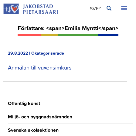
Hoppa
JAKOBSTAD
SVE
till
innehållet
FIN
Författare: <span>Emilia Myntti</span>
ENG
29.8.2022 | Okategoriserade
Anmälan till vuxensimkurs
Offentlig konst
Miljö- och byggnadsnämnden
Svenska skolsektionen