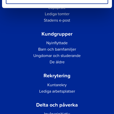
Faktureringsadress för inköpsfakturor
Lupapiste
Lediga tomter
Stadens e-post
Kundgrupper
Nyinflyttade
Barn och barnfamiljer
Ungdomar och studerande
De äldre
Rekrytering
Kuntarekry
Lediga arbetsplatser
Delta och påverka
Invånarinitiativ