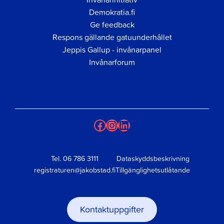
Demokratia.fi
Ge feedback
Respons gällande gatuunderhållet
Jeppis Gallup - invånarpanel
Invånarforum
Facebook
Instagram
LinkedIn
Tel.
06 786 3111
Dataskyddsbeskrivning
registraturen@jakobstad.fi
Tillgänglighetsutlåtande
Kontaktuppgifter