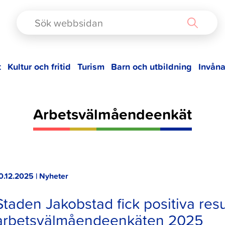
TAD
t
Kultur och fritid
Turism
Barn och utbildning
Invåna
Arbetsvälmåendeenkät
0.12.2025 | Nyheter
Staden Jakobstad fick positiva resul
arbetsvälmåendeenkäten 2025