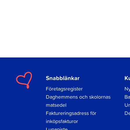
Snabblänkar
K
Företagsregister
Ny
Daghemmens och skolornas
Ba
matsedel
Un
Faktureringsadress för
De
inköpsfakturor
Lupapiste