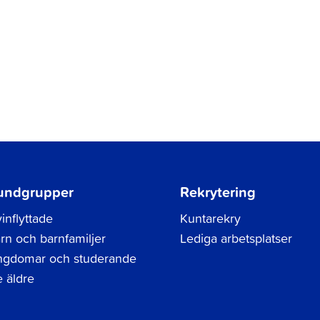
undgrupper
Rekrytering
inflyttade
Kuntarekry
rn och barnfamiljer
Lediga arbetsplatser
gdomar och studerande
 äldre