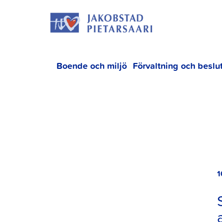
Hoppa
JAKOBS
till
innehållet
Boende och miljö
Förvaltning och beslu
1