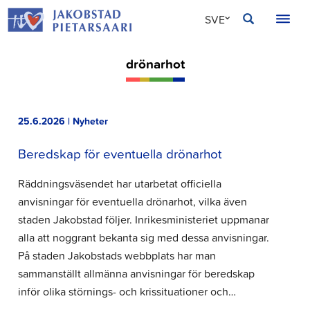
Hoppa
JAKOBSTAD
SVE
till
innehållet
FIN
drönarhot
ENG
25.6.2026 | Nyheter
Beredskap för eventuella drönarhot
Räddningsväsendet har utarbetat officiella
anvisningar för eventuella drönarhot, vilka även
staden Jakobstad följer. Inrikesministeriet uppmanar
alla att noggrant bekanta sig med dessa anvisningar.
På staden Jakobstads webbplats har man
sammanställt allmänna anvisningar för beredskap
inför olika störnings- och krissituationer och…