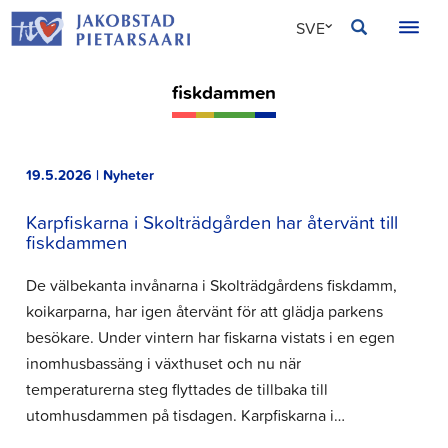
Hoppa
JAKOBSTAD
SVE
till
innehållet
FIN
fiskdammen
ENG
19.5.2026 | Nyheter
Karpfiskarna i Skolträdgården har återvänt till
fiskdammen
De välbekanta invånarna i Skolträdgårdens fiskdamm,
koikarparna, har igen återvänt för att glädja parkens
besökare. Under vintern har fiskarna vistats i en egen
inomhusbassäng i växthuset och nu när
temperaturerna steg flyttades de tillbaka till
utomhusdammen på tisdagen. Karpfiskarna i…