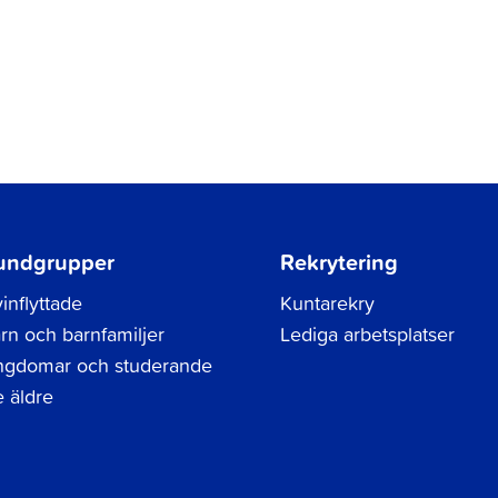
undgrupper
Rekrytering
inflyttade
Kuntarekry
rn och barnfamiljer
Lediga arbetsplatser
gdomar och studerande
 äldre