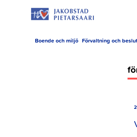
Hoppa
JAKOBS
till
innehållet
Boende och miljö
Förvaltning och beslu
fö
2