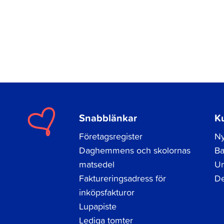
Snabblänkar
K
Företagsregister
Ny
Daghemmens och skolornas
Ba
matsedel
Un
Faktureringsadress för
De
inköpsfakturor
Lupapiste
Lediga tomter