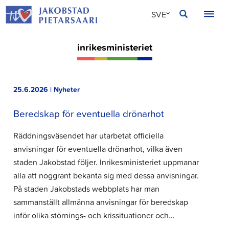
Hoppa
JAKOBSTAD
SVE
till
innehållet
FIN
inrikesministeriet
ENG
25.6.2026 | Nyheter
Beredskap för eventuella drönarhot
Räddningsväsendet har utarbetat officiella
anvisningar för eventuella drönarhot, vilka även
staden Jakobstad följer. Inrikesministeriet uppmanar
alla att noggrant bekanta sig med dessa anvisningar.
På staden Jakobstads webbplats har man
sammanställt allmänna anvisningar för beredskap
inför olika störnings- och krissituationer och…