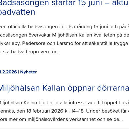
Badsäsongen startar 15 juni – aktu
badvatten
en officiella badsäsongen inleds måndag 15 juni och pågår
adsäsongen övervakar Miljöhälsan Kallan kvaliteten på d
ykarleby, Pedersöre och Larsmo för att säkerställa trygg
örsta badvattenproven för…
1.2.2026 | Nyheter
Miljöhälsan Kallan öppnar dörrarna 
iljöhälsan Kallan bjuder in alla intresserade till öppet hus
ennäs, den 18 februari 2026 kl. 14–18. Under besöket får d
öra mer om miljöhälsovårdens verksamhet och se de…