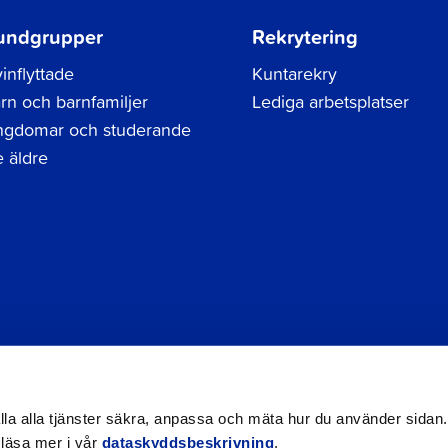
undgrupper
Rekrytering
inflyttade
Kuntarekry
rn och barnfamiljer
Lediga arbetsplatser
gdomar och studerande
 äldre
Tel.
06 786 3111
Dataskyddsbeskrivning
Kontak
registraturen@jakobstad.fi
Tillgänglighetsutlåtande
hålla alla tjänster säkra, anpassa och mäta hur du använder sidan.
 läsa mer i vår
dataskyddsbeskrivning
.