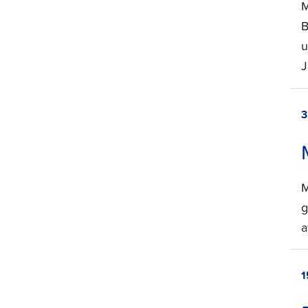
M
B
u
J
3
M
g
a
1