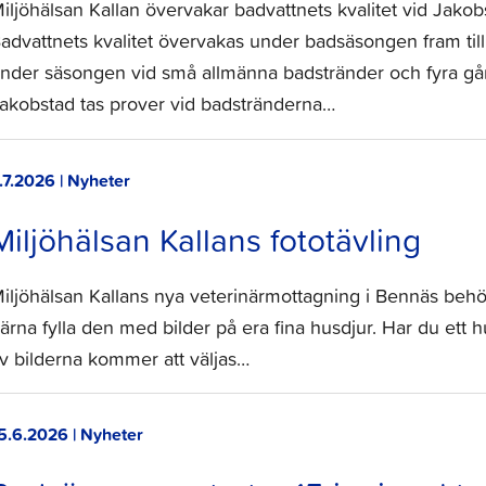
iljöhälsan Kallan övervakar badvattnets kvalitet vid Jako
advattnets kvalitet övervakas under badsäsongen fram till
nder säsongen vid små allmänna badstränder och fyra gån
akobstad tas prover vid badstränderna…
.7.2026 | Nyheter
Miljöhälsan Kallans fototävling
iljöhälsan Kallans nya veterinärmottagning i Bennäs behöve
ärna fylla den med bilder på era fina husdjur. Har du ett hu
v bilderna kommer att väljas…
5.6.2026 | Nyheter