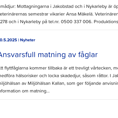
mådjur: Mottagningarna i Jakobstad och i Nykarleby är
eterinärernas semestrar vikarier Ansa Mäkelä. Veterinären
278 och i Nykarleby på tel.nr. 0500 337 006. Produktionsd
0.5.2025 | Nyheter
Ansvarsfull matning av fåglar
tt flyttfåglarna kommer tillbaka är ett trevligt vårtecken, 
edföra hälsorisker och locka skadedjur, såsom råttor. I 
iljöhälsan av Miljöhälsan Kallan, som ger följande anvisni
nformation om matning…