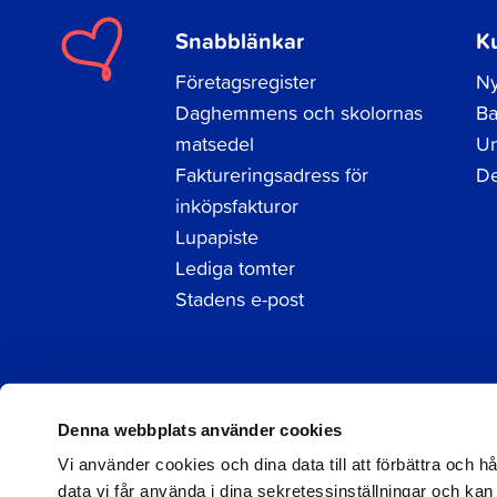
Snabblänkar
K
Företagsregister
Ny
Daghemmens och skolornas
Ba
matsedel
Un
Faktureringsadress för
De
inköpsfakturor
Lupapiste
Lediga tomter
Stadens e-post
Facebook
Instagram
LinkedIn
Denna webbplats använder cookies
Vi använder cookies och dina data till att förbättra och 
data vi får använda i dina sekretessinställningar och kan