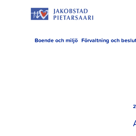
Hoppa
JAKOBS
till
innehållet
Boende och miljö
Förvaltning och beslu
2