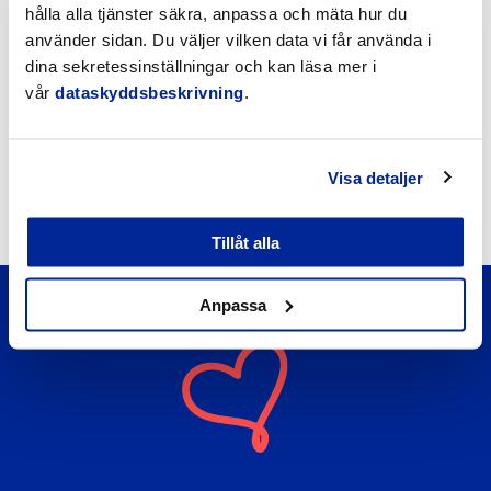
Händelsekalender
hålla alla tjänster säkra, anpassa och mäta hur du
använder sidan. Du väljer vilken data vi får använda i
Möteskalender
dina sekretessinställningar och kan läsa mer i
vår
dataskyddsbeskrivning
.
Nyheter
Kungörelser
Visa detaljer
Okategoriserade
Tillåt alla
Anpassa