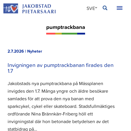
Hoppa
JAKOBSTAD
SVE
till
innehållet
FIN
pumptrackbana
ENG
2.7.2026 | Nyheter
Invigningen av pumptrackbanan firades den
1.7
Jakobstads nya pumptrackbana på Mässplanen
invigdes den 1.7. Många yngre och äldre besökare
samlades för att prova den nya banan med
sparkcykel, cykel eller skateboard. Stadsfullmäktiges
ordförande Nina Brännkärr-Friberg höll ett
invigningstal där hon betonade betydelsen av det
statbidrag på…