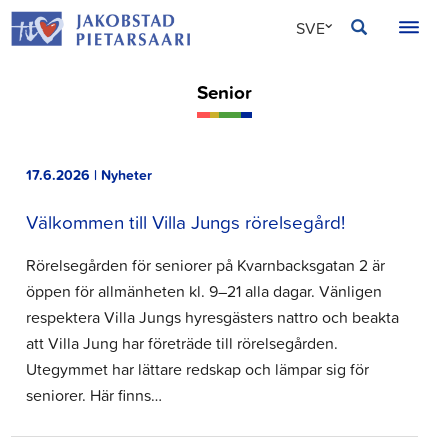
Hoppa
JAKOBSTAD
SVE
till
innehållet
FIN
Senior
ENG
17.6.2026 | Nyheter
Välkommen till Villa Jungs rörelsegård!
Rörelsegården för seniorer på Kvarnbacksgatan 2 är
öppen för allmänheten kl. 9–21 alla dagar. Vänligen
respektera Villa Jungs hyresgästers nattro och beakta
att Villa Jung har företräde till rörelsegården.
Utegymmet har lättare redskap och lämpar sig för
seniorer. Här finns…