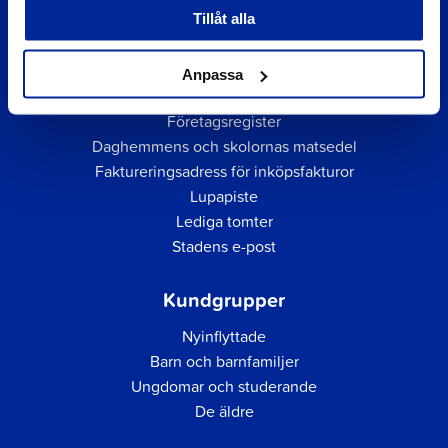
Tillåt alla
Anpassa
Snabblänkar
Företagsregister
Daghemmens och skolornas matsedel
Faktureringsadress för inköpsfakturor
Lupapiste
Lediga tomter
Stadens e-post
Kundgrupper
Nyinflyttade
Barn och barnfamiljer
Ungdomar och studerande
De äldre