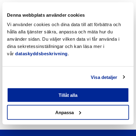
Stadsstyrelsen
Denna webbplats använder cookies
Kultur- och fritidssektionen
Vi använder cookies och dina data till att förbättra och
hålla alla tjänster säkra, anpassa och mäta hur du
Lediga arbetsplatser
använder sidan. Du väljer vilken data vi får använda i
Turism
dina sekretessinställningar och kan läsa mer i
vår
dataskyddsbeskrivning
.
Händelsekalender
Möteskalender
Visa detaljer
Nyheter
Tillåt alla
Kungörelser
Okategoriserade
Anpassa