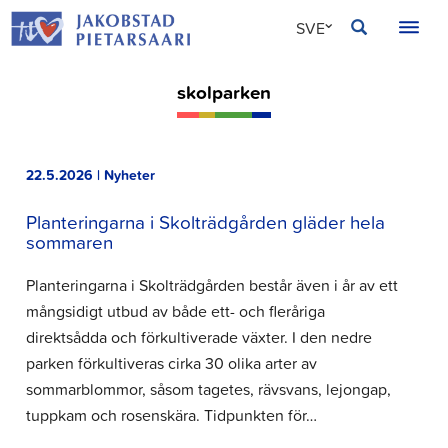
Hoppa
JAKOBSTAD
SVE
till
innehållet
FIN
skolparken
ENG
22.5.2026 | Nyheter
Planteringarna i Skolträdgården gläder hela
sommaren
Planteringarna i Skolträdgården består även i år av ett
mångsidigt utbud av både ett- och fleråriga
direktsådda och förkultiverade växter. I den nedre
parken förkultiveras cirka 30 olika arter av
sommarblommor, såsom tagetes, rävsvans, lejongap,
tuppkam och rosenskära. Tidpunkten för…