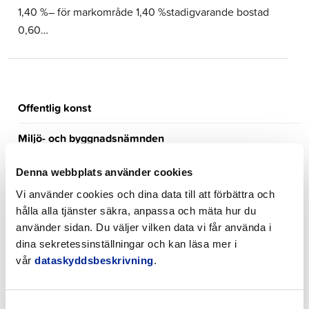
1,40 %– för markområde 1,40 %stadigvarande bostad
0,60…
Offentlig konst
Miljö- och byggnadsnämnden
Svenska skolsektionen
Denna webbplats använder cookies
Vi använder cookies och dina data till att förbättra och
Stadsfullmäktige
hålla alla tjänster säkra, anpassa och mäta hur du
använder sidan. Du väljer vilken data vi får använda i
Nämnden för bildning och välfärd
dina sekretessinställningar och kan läsa mer i
Tekniska nämnden
vår
dataskyddsbeskrivning
.
Stadsstyrelsen