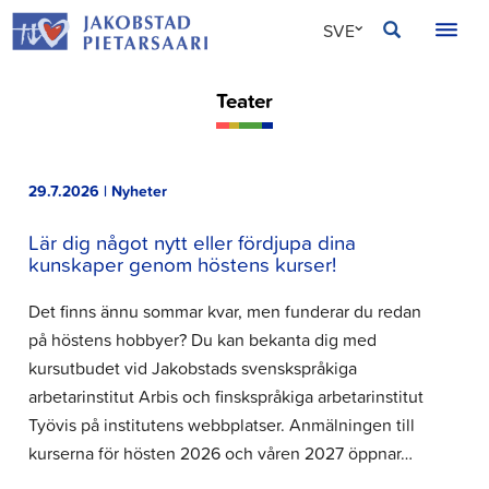
Hoppa
JAKOBSTAD
SVE
till
innehållet
FIN
Teater
ENG
29.7.2026 | Nyheter
Lär dig något nytt eller fördjupa dina
kunskaper genom höstens kurser!
Det finns ännu sommar kvar, men funderar du redan
på höstens hobbyer? Du kan bekanta dig med
kursutbudet vid Jakobstads svenskspråkiga
arbetarinstitut Arbis och finskspråkiga arbetarinstitut
Työvis på institutens webbplatser. Anmälningen till
kurserna för hösten 2026 och våren 2027 öppnar…