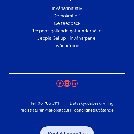
Invånarinitiativ
Demokratia.fi
Ge feedback
Respons gällande gatuunderhållet
Jeppis Gallup - invånarpanel
Invånarforum
Facebook
Instagram
LinkedIn
Tel.
06 786 3111
Dataskyddsbeskrivning
registraturen@jakobstad.fi
Tillgänglighetsutlåtande
Kontaktuppgifter