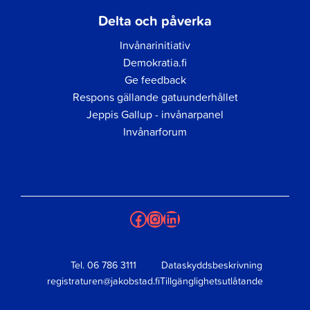
Delta och påverka
Invånarinitiativ
Demokratia.fi
Ge feedback
Respons gällande gatuunderhållet
Jeppis Gallup - invånarpanel
Invånarforum
Facebook
Instagram
LinkedIn
Tel.
06 786 3111
Dataskyddsbeskrivning
registraturen@jakobstad.fi
Tillgänglighetsutlåtande