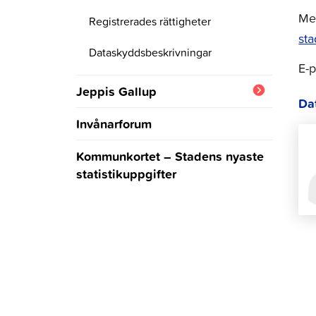
Mer
Registrerades rättigheter
st
Dataskyddsbeskrivningar
E-p
Jeppis Gallup
Da
Veckans fråga och resultat
Invånarforum
Kommunkortet – Stadens nyaste
statistikuppgifter