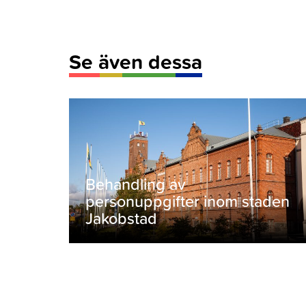
Se även dessa
Behandling av
personuppgifter inom staden
Jakobstad