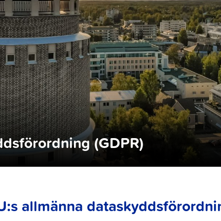
ddsförordning (GDPR)
U:s allmänna dataskyddsförordn