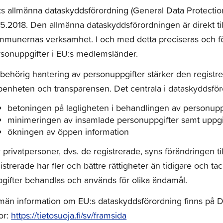
s allmänna dataskyddsförordning (General Data Protection
5.2018. Den allmänna dataskyddsförordningen är direkt till
munernas verksamhet. I och med detta preciseras och fö
rsonuppgifter i EU:s medlemsländer.
behörig hantering av personuppgifter stärker den registr
enheten och transparensen. Det centrala i dataskyddsför
betoningen på lagligheten i behandlingen av personupp
minimeringen av insamlade personuppgifter samt uppgi
ökningen av öppen information
 privatpersoner, dvs. de registrerade, syns förändringen t
istrerade har fler och bättre rättigheter än tidigare och t
gifter behandlas och används för olika ändamål.
lmän information om EU:s dataskyddsförordning finns p
or:
https://tietosuoja.fi/sv/framsida