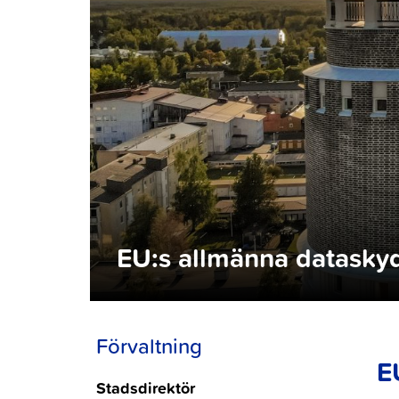
EU:s allmänna datasky
Förvaltning
E
Stadsdirektör