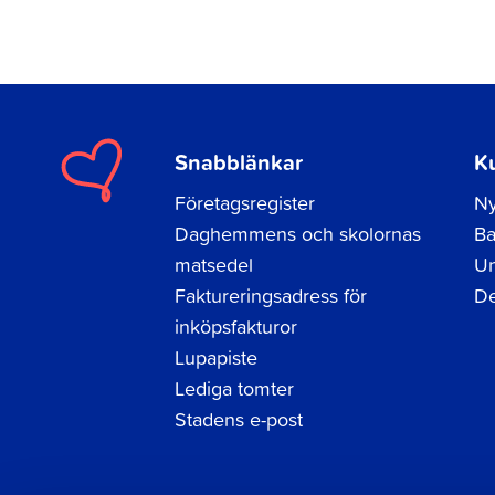
Snabblänkar
K
Företagsregister
Ny
Daghemmens och skolornas
Ba
matsedel
Un
Faktureringsadress för
De
inköpsfakturor
Lupapiste
Lediga tomter
Stadens e-post