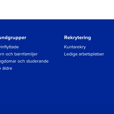
undgrupper
Rekrytering
inflyttade
Kuntarekry
rn och barnfamiljer
Lediga arbetsplatser
gdomar och studerande
 äldre