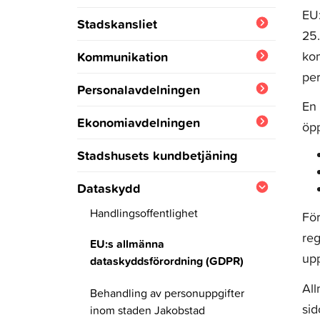
EU:
Stadskansliet
25.
Offentlig upphandling
kom
Kommunikation
pe
Suomi.fi-meddelanden
Personalavdelningen
En 
Nyhetsbrev
Stadens sommarjobb,
Ekonomiavdelningen
öpp
sommarjobbssedlar och
Kommunikationskanaler
Bokslut 2025
sommarpraktiksedlar
Stadshusets kundbetjäning
Tillgänglighetsutlåtande
Bokslut 2024
Personalberättelse
Dataskydd
Bilder och broschyrer
Bokslut 2023
Stadens frivilliga
Handlingsoffentlighet
För
sysselsättningstjänster
reg
Bokslut 2022
EU:s allmänna
upp
Stöd i vardagen
dataskyddsförordning (GDPR)
Al
Snickeriet
Behandling av personuppgifter
sid
inom staden Jakobstad