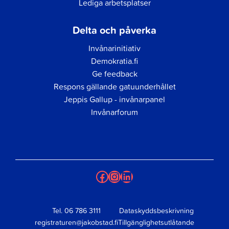
Lediga arbetsplatser
Delta och påverka
Invånarinitiativ
Demokratia.fi
Ge feedback
Respons gällande gatuunderhållet
Jeppis Gallup - invånarpanel
Invånarforum
Facebook
Instagram
LinkedIn
Tel.
06 786 3111
Dataskyddsbeskrivning
registraturen@jakobstad.fi
Tillgänglighetsutlåtande