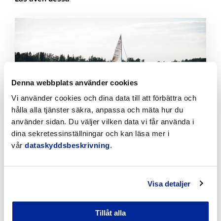
Klicka
för
att
läsa
artikeln
Denna webbplats använder cookies
Vi använder cookies och dina data till att förbättra och
hålla alla tjänster säkra, anpassa och mäta hur du
använder sidan. Du väljer vilken data vi får använda i
dina sekretessinställningar och kan läsa mer i
Förbättringar på Gamla hamnens och Fäbodas
vår
dataskyddsbeskrivning
.
stränder med hjälp av invånarbudgeten
6.8.2026 | Nyheter
Visa detaljer
Klicka
för
Tillåt alla
att