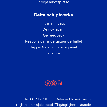
Lediga arbetsplatser
Delta och påverka
Invånarinitiativ
Demokratia.fi
Ge feedback
Respons gällande gatuunderhållet
Jeppis Gallup - invånarpanel
Invånarforum
Facebook
Instagram
LinkedIn
Tel.
06 786 3111
Dataskyddsbeskrivning
registraturen@jakobstad.fi
Tillgänglighetsutlåtande