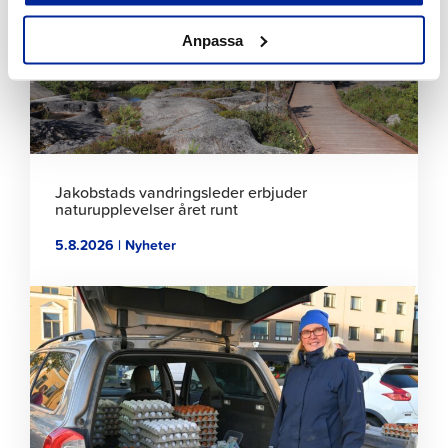
läsa
artikeln
Anpassa
Jakobstads vandringsleder erbjuder
naturupplevelser året runt
5.8.2026 | Nyheter
Klicka
för
att
läsa
artikeln