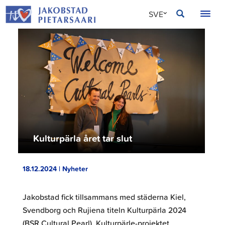
Hoppa
JAKOBSTAD
SVE
till
innehållet
FIN
ENG
Kulturpärla året tar slut
18.12.2024 | Nyheter
Jakobstad fick tillsammans med städerna Kiel,
Svendborg och Rujiena titeln Kulturpärla 2024
(BSR Cultural Pearl). Kulturpärle-projektet