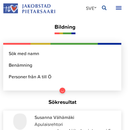
Hoppa
JAKOBSTAD
SVE
till
innehållet
FIN
Bildning
ENG
Gå
till
Sökresultat
resultater
Susanna Vähämäki
Apulaisrehtori