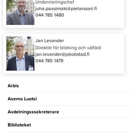
Undervisningschef
juha.paasimaki@pietarsaari.fi
044 785 1480
Jan Levander
Direktör för bildning och välfärd
jan.levander@jakobstad.fi
044 785 1479
Arbis
Asema Luotsi
Avdelningsssekreterare
Biblioteket