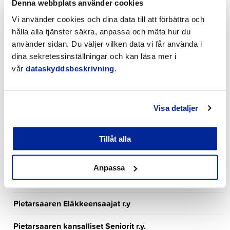
Miljövårdsbyrån
Denna webbplats använder cookies
Vi använder cookies och dina data till att förbättra och
Motion och idrott
hålla alla tjänster säkra, anpassa och mäta hur du
använder sidan. Du väljer vilken data vi får använda i
Mätningsavdelningen
dina sekretessinställningar och kan läsa mer i
Pedagogisk ledare
vår
dataskyddsbeskrivning
.
Pedagogisk planerare
Visa detaljer
Pensionärsgillet i Jakobstad r.f.
Pensionärsklubben Milstolpen r.f.
Tillåt alla
Personalavdelningen
Anpassa
Pietarsaaren Eläkeläiset r.y.
Pietarsaaren Eläkkeensaajat r.y
Pietarsaaren kansalliset Seniorit r.y.