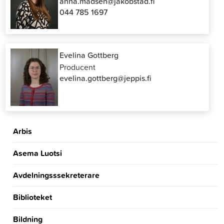
anna.madsen@jakobstad.fi
044 785 1697
Evelina Gottberg
Producent
evelina.gottberg@jeppis.fi
Arbis
Asema Luotsi
Avdelningsssekreterare
Biblioteket
Bildning