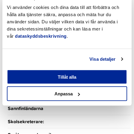
Pietarsaaren suomenkielinen työväenopisto
Vi använder cookies och dina data till att förbättra och
hålla alla tjänster säkra, anpassa och mäta hur du
Planläggning
använder sidan. Du väljer vilken data vi får använda i
Politiker
dina sekretessinställningar och kan läsa mer i
vår
dataskyddsbeskrivning
.
Pro Jakobstad
Regering och råd
Visa detaljer
Rektorer bildning
Tillåt alla
RUSK
Anpassa
Samlingspartiet
Sannfinländarna
Skolsekreterare: