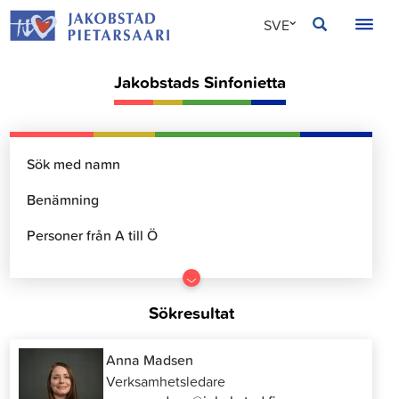
Hoppa
JAKOBSTAD
SVE
till
innehållet
FIN
Jakobstads Sinfonietta
ENG
Gå
till
Sökresultat
resultater
Anna Madsen
Verksamhetsledare